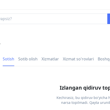
r
Sotish
Sotib olish
Xizmatlar
Xizmat so'rovlari
Boshq
Izlangan qidiruv to
Kechirasiz, bu qidiruv bo‘yicha
narsa topilmadi. Qayta urunib