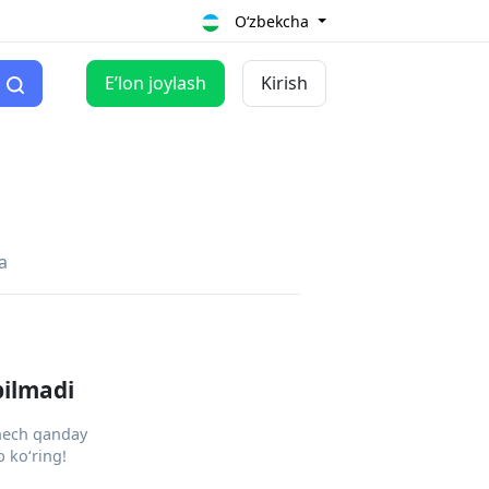
O‘zbekcha
Eʼlon joylash
Kirish
a
pilmadi
 hech qanday
 ko‘ring!