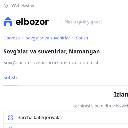
O'zbekiston
Darvoza
Sovg‘alar va suvenirlar
Sotish
Sovg‘alar va suvenirlar, Namangan
Sovgʻalar va suvenirlarni sotish va sotib olish
Sotish
Izla
Kechirasiz, bu qidiruv bo‘yi
Barcha kategoriyalar