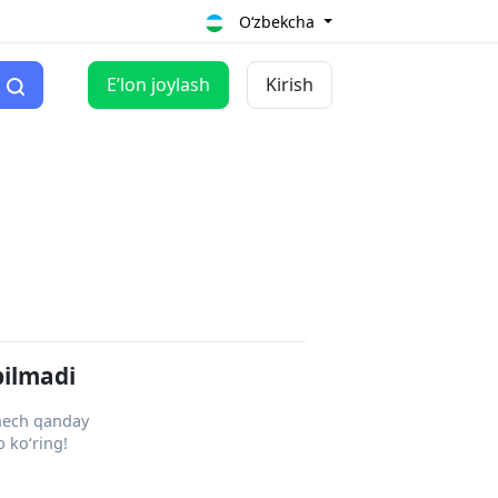
O‘zbekcha
Eʼlon joylash
Kirish
pilmadi
 hech qanday
 ko‘ring!