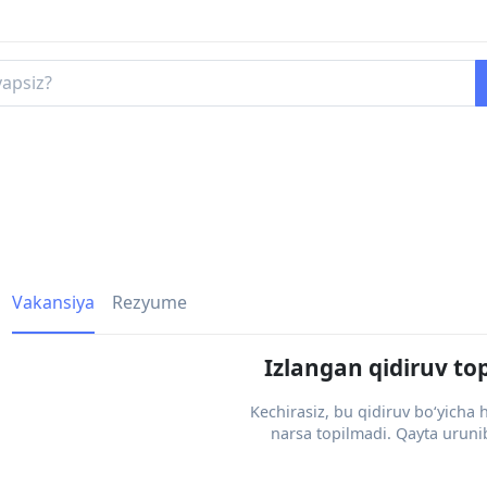
Vakansiya
Rezyume
Izlangan qidiruv to
Kechirasiz, bu qidiruv bo‘yicha
narsa topilmadi. Qayta urunib