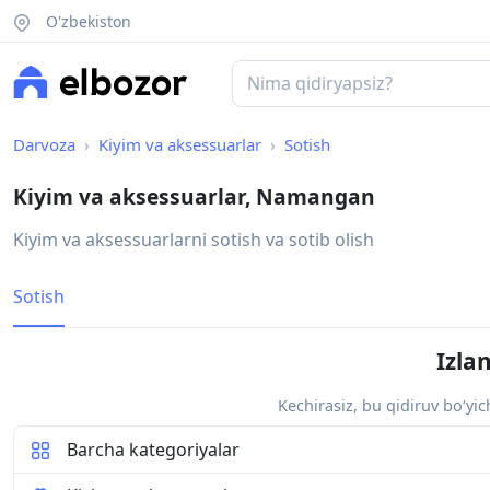
O'zbekiston
Darvoza
Kiyim va aksessuarlar
Sotish
Kiyim va aksessuarlar, Namangan
Kiyim va aksessuarlarni sotish va sotib olish
Sotish
Izla
Kechirasiz, bu qidiruv bo‘yi
Barcha kategoriyalar