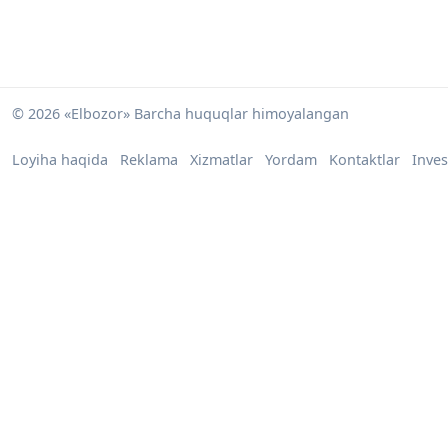
© 2026 «Elbozor» Barcha huquqlar himoyalangan
Loyiha haqida
Reklama
Xizmatlar
Yordam
Kontaktlar
Inves