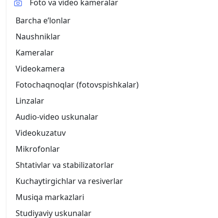
Foto va video kameralar
Barcha eʼlonlar
Naushniklar
Kameralar
Videokamera
Fotochaqnoqlar (fotovspishkalar)
Linzalar
Audio-video uskunalar
Videokuzatuv
Mikrofonlar
Shtativlar va stabilizatorlar
Kuchaytirgichlar va resiverlar
Musiqa markazlari
Studiyaviy uskunalar