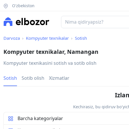
O'zbekiston
Darvoza
Kompyuter texnikalar
Sotish
Kompyuter texnikalar, Namangan
Kompyuter texnikasini sotish va sotib olish
Sotish
Sotib olish
Xizmatlar
Izla
Kechirasiz, bu qidiruv bo‘yi
Barcha kategoriyalar