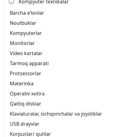
Kompyuter texnikalar
Barcha eʼlonlar
Noutbuklar
Kompyuterlar
Monitorlar
Video kartalar
Tarmoq apparati
Protsessorlar
Materinka
Operativ xotira
Qattiq disklar
Klaviaturalar, sichqonchalar va joystiklar
USB drayvlar
Korpuslar/ qutilar