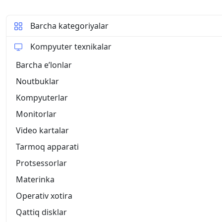
Вкус! • Вы Останетесь Довольны и Запомните
Звонок Нам - Это Успех Вам =
Barcha kategoriyalar
Kompyuter texnikalar
Barcha eʼlonlar
Noutbuklar
Kompyuterlar
Monitorlar
Video kartalar
Tarmoq apparati
Protsessorlar
Materinka
Operativ xotira
Qattiq disklar