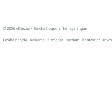
© 2026 «Elbozor» Barcha huquqlar himoyalangan
Loyiha haqida
Reklama
Xizmatlar
Yordam
Kontaktlar
Inves