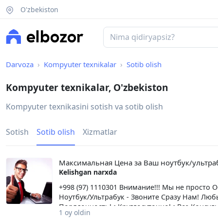
O'zbekiston
Darvoza
Kompyuter texnikalar
Sotib olish
Kompyuter texnikalar, O'zbekiston
Kompyuter texnikasini sotish va sotib olish
Sotish
Sotib olish
Xizmatlar
Максимальная Цена за Ваш ноутбук/ультра
Kelishgan narxda
+998 (97) 1110301 Внимание!!! Мы не прост
Ноутбук/Ультрабук - Звоните Сразу Нам! Люб
Порядочность! • Круглосуточно! • Все Консу
1 oy oldin
Заботимся о Своих Клиентах! • Оплата Нали