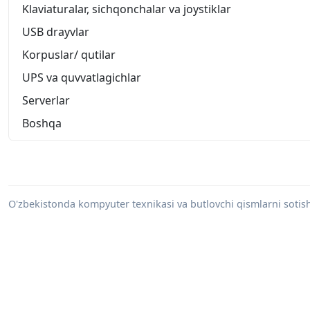
Klaviaturalar, sichqonchalar va joystiklar
USB drayvlar
Korpuslar/ qutilar
UPS va quvvatlagichlar
Serverlar
Boshqa
O'zbekistonda kompyuter texnikasi va butlovchi qismlarni sotish 