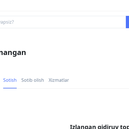
amangan
Sotish
Sotib olish
Xizmatlar
Izlangan qidiruv to