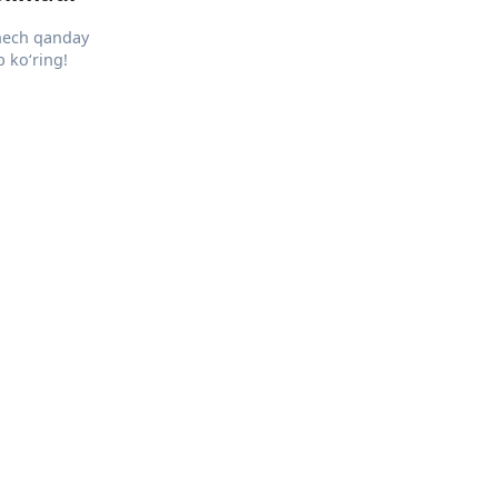
 hech qanday
 ko‘ring!