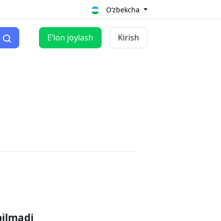
O‘zbekcha
Eʼlon joylash
Kirish
pilmadi