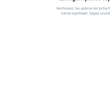
Kechirasiz, bu qidiruv bo‘yicha
narsa topilmadi. Qayta urunib