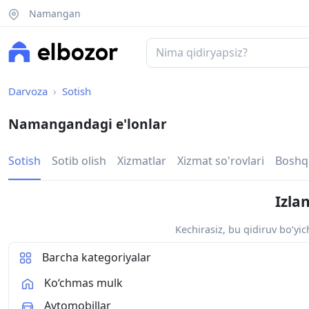
Namangan
Darvoza
Sotish
Namangandagi e'lonlar
Sotish
Sotib olish
Xizmatlar
Xizmat so'rovlari
Boshq
Izla
Kechirasiz, bu qidiruv bo‘yi
Barcha kategoriyalar
Ko‘chmas mulk
Avtomobillar