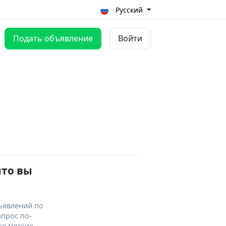
Русский
Подать объявление
Войти
что вы
ъявлений по
апрос по-
ее мягкие