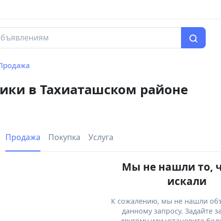
Продажа
ники в Тахиаташском районе
Продажа
Покупка
Услуга
Мы не нашли то, 
искали
К сожалению, мы не нашли об
данному запросу. Задайте з
другому или установите бол