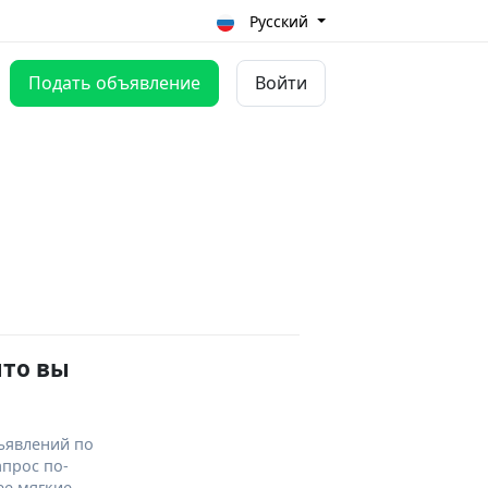
Русский
Подать объявление
Войти
что вы
ъявлений по
апрос по-
ее мягкие