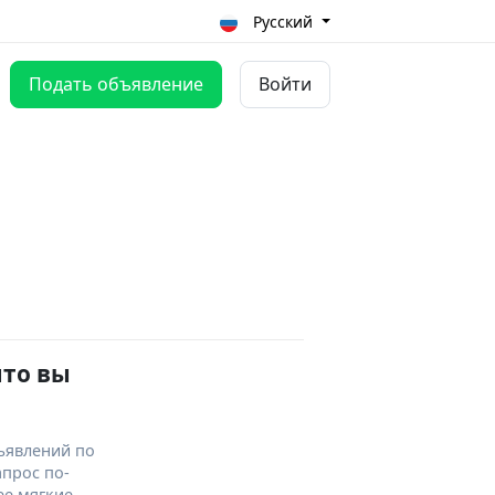
Русский
Подать объявление
Войти
что вы
ъявлений по
апрос по-
ее мягкие