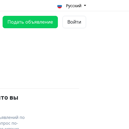
Русский
Подать объявление
Войти
что вы
ъявлений по
апрос по-
ее мягкие