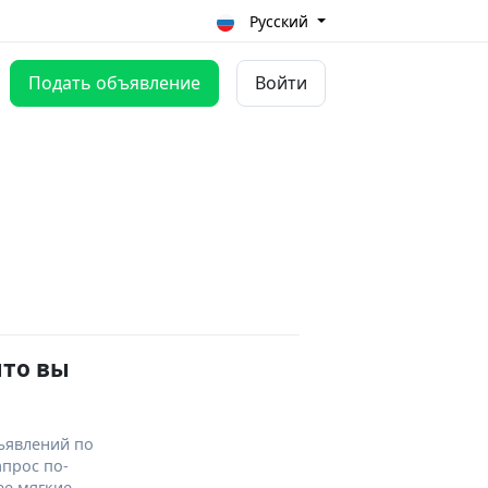
Русский
Подать объявление
Войти
что вы
ъявлений по
апрос по-
ее мягкие