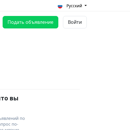
Русский
Подать объявление
Войти
что вы
ъявлений по
апрос по-
ее мягкие