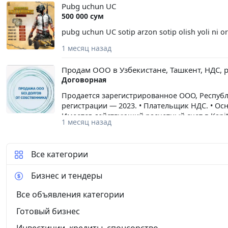
Pubg uchun UC
500 000 сум
pubg uchun UC sotip arzon sotip olish yoli ni 
1 месяц назад
Продам ООО в Узбекистане, Ташкент, НДС, 
Договорная
Продается зарегистрированное ООО, Республи
регистрации — 2023. • Плательщик НДС. • Ос
Имеется действующий расчетный счет в Kapi
1 месяц назад
операций. • За последний год хозяйственная 
по налогам, перед банками и контрагентами о
Документы полностью в порядке. • Возможна
Все категории
подойдет для ведения торговой деятельности
необходимости регистрации нового юридиче
Бизнес и тендеры
Все объявления категории
Готовый бизнес
Инвестиции, кредиты, спонсорство