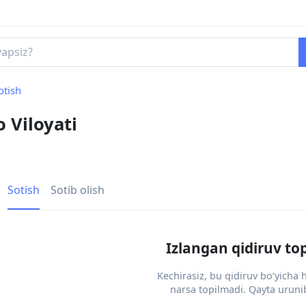
otish
o Viloyati
Sotish
Sotib olish
Izlangan qidiruv to
Kechirasiz, bu qidiruv bo‘yicha
narsa topilmadi. Qayta urunib