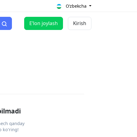
O‘zbekcha
Eʼlon joylash
Kirish
pilmadi
 hech qanday
 ko‘ring!