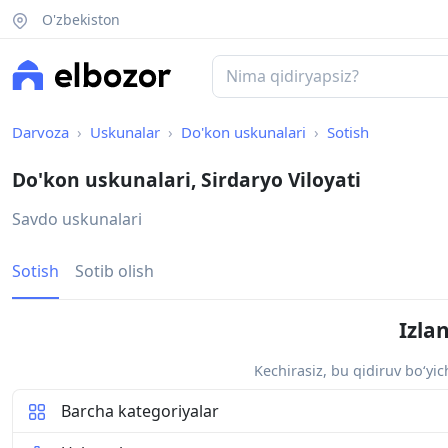
O'zbekiston
Darvoza
Uskunalar
Do'kon uskunalari
Sotish
Do'kon uskunalari, Sirdaryo Viloyati
Savdo uskunalari
Sotish
Sotib olish
Izla
Kechirasiz, bu qidiruv bo‘yi
Barcha kategoriyalar