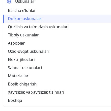
Uskunalar
Barcha eʼlonlar
Do'kon uskunalari
Qurilish va ta'mirlash uskunalari
Tibbiy uskunalar
Asboblar
Oziq-ovqat uskunalari
Elektr jihozlari
Sanoat uskunalari
Materiallar
Bosib chiqarish
Xavfsizlik va xavfsizlik tizimlari
Boshqa