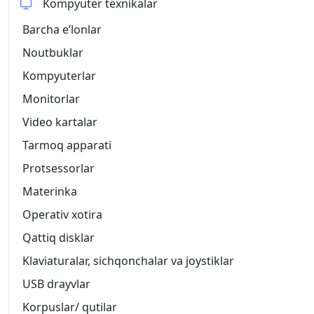
Kompyuter texnikalar
Barcha eʼlonlar
Noutbuklar
Kompyuterlar
Monitorlar
Video kartalar
Tarmoq apparati
Protsessorlar
Materinka
Operativ xotira
Qattiq disklar
Klaviaturalar, sichqonchalar va joystiklar
USB drayvlar
Korpuslar/ qutilar