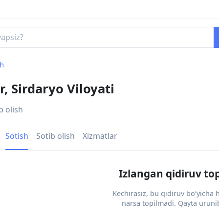
sh
, Sirdaryo Viloyati
b olish
Sotish
Sotib olish
Xizmatlar
Izlangan qidiruv to
Kechirasiz, bu qidiruv bo‘yicha
narsa topilmadi. Qayta urunib