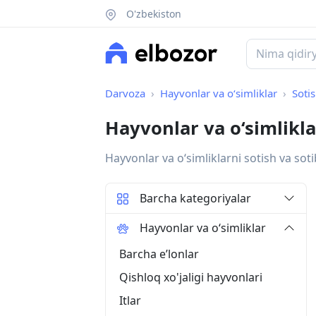
O'zbekiston
Darvoza
Hayvonlar va o‘simliklar
Soti
Hayvonlar va o‘simliklar
Hayvonlar va oʻsimliklarni sotish va soti
Barcha kategoriyalar
Hayvonlar va o‘simliklar
Barcha eʼlonlar
Qishloq xo'jaligi hayvonlari
Itlar