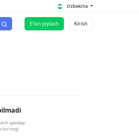
O‘zbekcha
Eʼlon joylash
Kirish
pilmadi
 hech qanday
 ko‘ring!