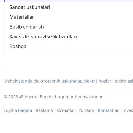
Sanoat uskunalari
Materiallar
Bosib chiqarish
Xavfsizlik va xavfsizlik tizimlari
Boshqa
O'zbekistonda elektrotexnik uskunalar, elektr jihozlari, elektr a
© 2026 «Elbozor» Barcha huquqlar himoyalangan
Loyiha haqida
Reklama
Xizmatlar
Yordam
Kontaktlar
Inves