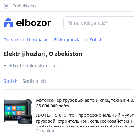
O'zbekiston
Darvoza
Uskunalar
Elektr jihozlari
Sotish
Elektr jihozlari, O'zbekiston
Elektrotexnik uskunalar
Sotish
Sotib olish
Автосканер грузовых авто и спец техники I
25 000 000 so'm
IDUTEX TS-810 Pro - профессиональный муль
грузовой, строительной, сельскохозяйствен
Android-планшета с поддержкой Wi-Fi и Blue
2 oy oldin
двигателя, трансмиссии, шасси, тормозной с