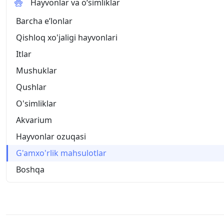
Hayvonlar va o‘simliklar
Barcha eʼlonlar
Qishloq xo'jaligi hayvonlari
Itlar
Mushuklar
Qushlar
O'simliklar
Akvarium
Hayvonlar ozuqasi
G'amxo'rlik mahsulotlar
Boshqa