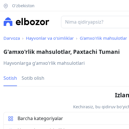
O'zbekiston
Darvoza
Hayvonlar va o‘simliklar
G'amxo'rlik mahsulotlar
G'amxo'rlik mahsulotlar, Paxtachi Tumani
Hayvonlarga gʻamxoʻrlik mahsulotlari
Sotish
Sotib olish
Izla
Kechirasiz, bu qidiruv bo‘yi
Barcha kategoriyalar