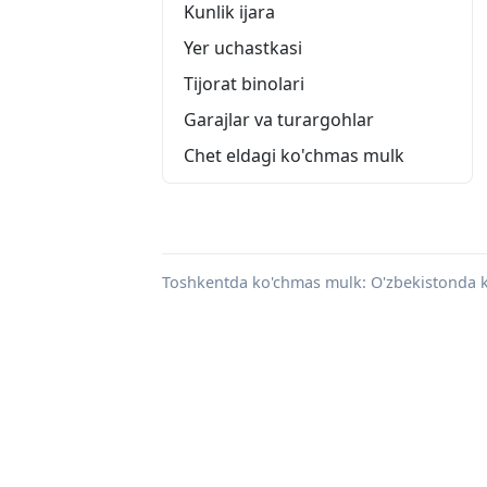
Kunlik ijara
Yer uchastkasi
Tijorat binolari
Garajlar va turargohlar
Chet eldagi ko'chmas mulk
Toshkentda ko'chmas mulk: O'zbekistonda ko'ch