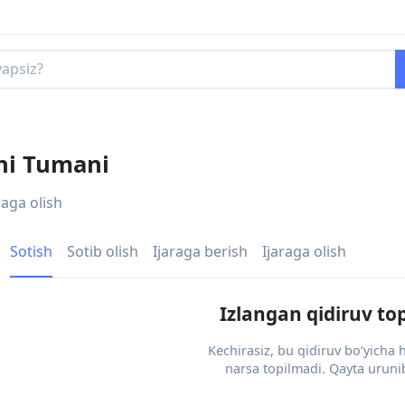
hi Tumani
raga olish
Sotish
Sotib olish
Ijaraga berish
Ijaraga olish
Izlangan qidiruv to
Kechirasiz, bu qidiruv bo‘yicha
narsa topilmadi. Qayta urunib