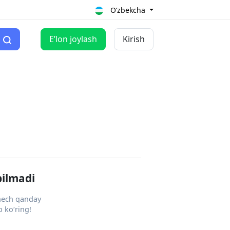
O‘zbekcha
Eʼlon joylash
Kirish
pilmadi
 hech qanday
 ko‘ring!