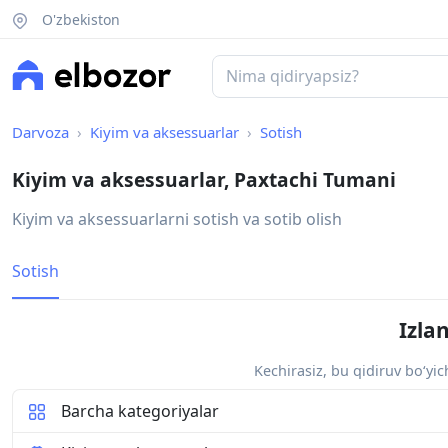
O'zbekiston
Darvoza
Kiyim va aksessuarlar
Sotish
Kiyim va aksessuarlar, Paxtachi Tumani
Kiyim va aksessuarlarni sotish va sotib olish
Sotish
Izla
Kechirasiz, bu qidiruv bo‘yi
Barcha kategoriyalar