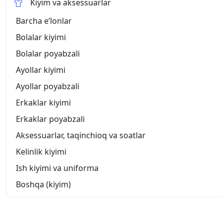
Kiyim va aksessuarlar
Barcha eʼlonlar
Bolalar kiyimi
Bolalar poyabzali
Ayollar kiyimi
Ayollar poyabzali
Erkaklar kiyimi
Erkaklar poyabzali
Aksessuarlar, taqinchioq va soatlar
Kelinlik kiyimi
Ish kiyimi va uniforma
Boshqa (kiyim)