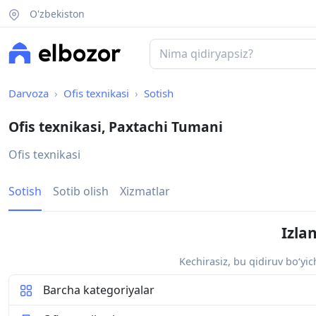
O'zbekiston
Darvoza
Ofis texnikasi
Sotish
Ofis texnikasi, Paxtachi Tumani
Ofis texnikasi
Sotish
Sotib olish
Xizmatlar
Izla
Kechirasiz, bu qidiruv bo‘yi
Barcha kategoriyalar