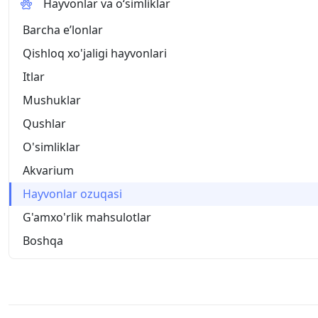
Hayvonlar va o‘simliklar
Barcha eʼlonlar
Qishloq xo'jaligi hayvonlari
Itlar
Mushuklar
Qushlar
O'simliklar
Akvarium
Hayvonlar ozuqasi
G'amxo'rlik mahsulotlar
Boshqa