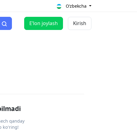
O‘zbekcha
Eʼlon joylash
Kirish
pilmadi
 hech qanday
 ko‘ring!