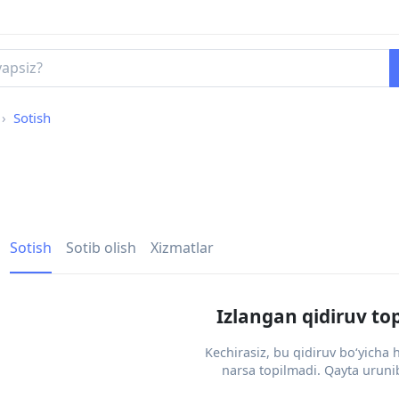
Sotish
Sotish
Sotib olish
Xizmatlar
Izlangan qidiruv to
Kechirasiz, bu qidiruv bo‘yicha
narsa topilmadi. Qayta urunib