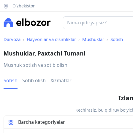
O'zbekiston
Darvoza
Hayvonlar va o‘simliklar
Mushuklar
Sotish
Mushuklar, Paxtachi Tumani
Mushuk sotish va sotib olish
Sotish
Sotib olish
Xizmatlar
Izla
Kechirasiz, bu qidiruv bo‘yi
Barcha kategoriyalar