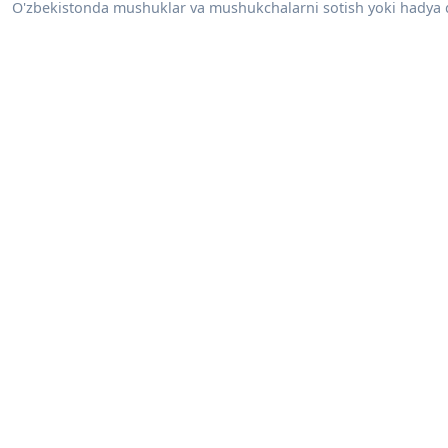
O'zbekistonda mushuklar va mushukchalarni sotish yoki hadya qili