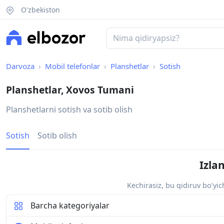
O'zbekiston
Darvoza
Mobil telefonlar
Planshetlar
Sotish
Planshetlar, Xovos Tumani
Planshetlarni sotish va sotib olish
Sotish
Sotib olish
Izla
Kechirasiz, bu qidiruv bo‘yi
Barcha kategoriyalar