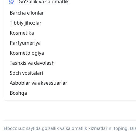
Go‘zallik va salomatlik
Barcha eʼlonlar
Tibbiy jihozlar
Kosmetika
Parfyumeriya
Kosmetologiya
Tashxis va davolash
Soch vositalari
Asboblar va aksessuarlar
Boshqa
Elbozor.uz saytida go'zallik va salomatlik xizmatlarini toping. 