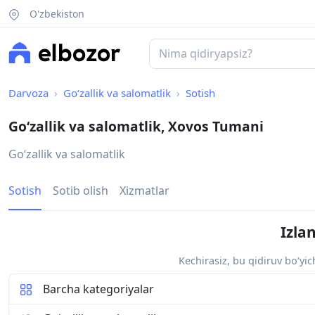
O'zbekiston
Darvoza
Go‘zallik va salomatlik
Sotish
Go‘zallik va salomatlik, Xovos Tumani
Go‘zallik va salomatlik
Sotish
Sotib olish
Xizmatlar
Izla
Kechirasiz, bu qidiruv bo‘yi
Barcha kategoriyalar