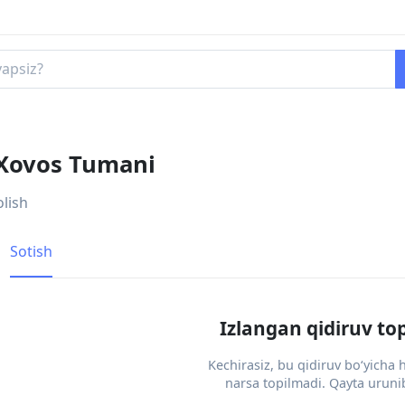
 Xovos Tumani
olish
Sotish
Izlangan qidiruv to
Kechirasiz, bu qidiruv bo‘yicha
narsa topilmadi. Qayta urunib