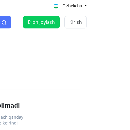
O‘zbekcha
Eʼlon joylash
Kirish
pilmadi
 hech qanday
 ko‘ring!