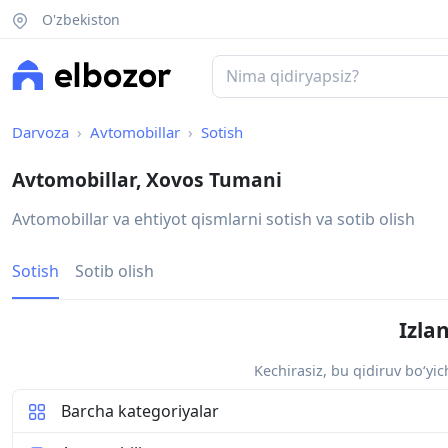
O'zbekiston
Darvoza
Avtomobillar
Sotish
Avtomobillar, Xovos Tumani
Avtomobillar va ehtiyot qismlarni sotish va sotib olish
Sotish
Sotib olish
Izla
Kechirasiz, bu qidiruv bo‘yi
Barcha kategoriyalar