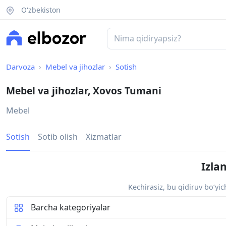
O'zbekiston
Darvoza
Mebel va jihozlar
Sotish
Mebel va jihozlar, Xovos Tumani
Mebel
Sotish
Sotib olish
Xizmatlar
Izla
Kechirasiz, bu qidiruv bo‘yi
Barcha kategoriyalar