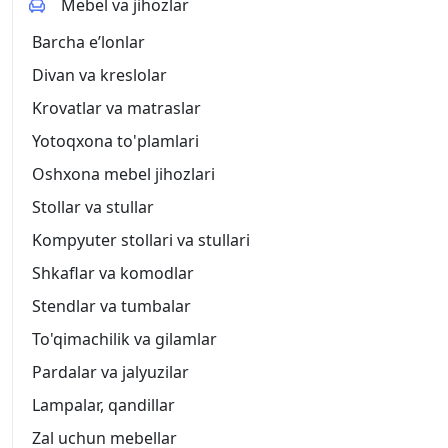
Mebel va jihozlar
Barcha eʼlonlar
Divan va kreslolar
Krovatlar va matraslar
Yotoqxona to'plamlari
Oshxona mebel jihozlari
Stollar va stullar
Kompyuter stollari va stullari
Shkaflar va komodlar
Stendlar va tumbalar
To'qimachilik va gilamlar
Pardalar va jalyuzilar
Lampalar, qandillar
Zal uchun mebellar