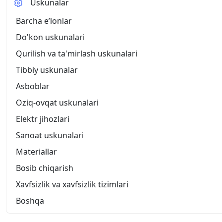
Uskunalar
Barcha eʼlonlar
Do'kon uskunalari
Qurilish va ta'mirlash uskunalari
Tibbiy uskunalar
Asboblar
Oziq-ovqat uskunalari
Elektr jihozlari
Sanoat uskunalari
Materiallar
Bosib chiqarish
Xavfsizlik va xavfsizlik tizimlari
Boshqa