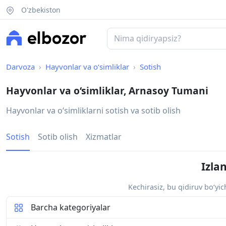
O'zbekiston
Darvoza
Hayvonlar va o‘simliklar
Sotish
Hayvonlar va o‘simliklar, Arnasoy Tumani
Hayvonlar va oʻsimliklarni sotish va sotib olish
Sotish
Sotib olish
Xizmatlar
Izla
Kechirasiz, bu qidiruv bo‘yi
Barcha kategoriyalar