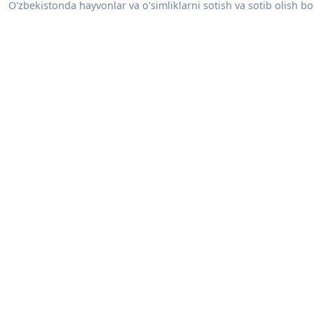
O'zbekistonda hayvonlar va o'simliklarni sotish va sotib olish bo'y