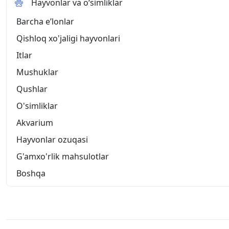
Hayvonlar va o‘simliklar
Barcha eʼlonlar
Qishloq xo'jaligi hayvonlari
Itlar
Mushuklar
Qushlar
O'simliklar
Akvarium
Hayvonlar ozuqasi
G'amxo'rlik mahsulotlar
Boshqa