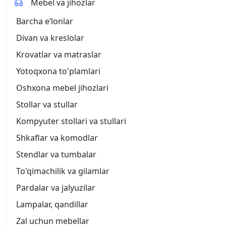
Mebel va jihozlar
Barcha eʼlonlar
Divan va kreslolar
Krovatlar va matraslar
Yotoqxona to'plamlari
Oshxona mebel jihozlari
Stollar va stullar
Kompyuter stollari va stullari
Shkaflar va komodlar
Stendlar va tumbalar
To'qimachilik va gilamlar
Pardalar va jalyuzilar
Lampalar, qandillar
Zal uchun mebellar