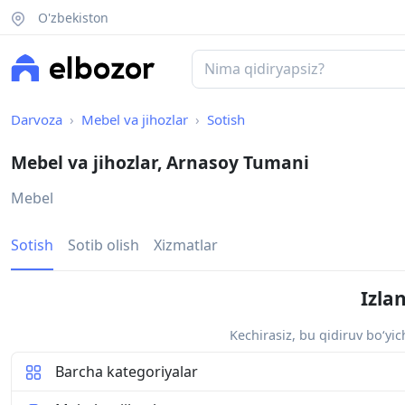
O'zbekiston
Darvoza
Mebel va jihozlar
Sotish
Mebel va jihozlar, Arnasoy Tumani
Mebel
Sotish
Sotib olish
Xizmatlar
Izla
Kechirasiz, bu qidiruv bo‘yi
Barcha kategoriyalar