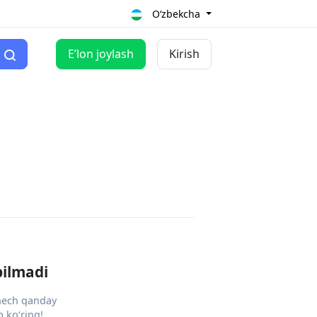
O‘zbekcha
Eʼlon joylash
Kirish
pilmadi
 hech qanday
 ko‘ring!