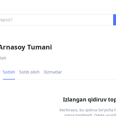
 Arnasoy Tumani
lish
Sotish
Sotib olish
Xizmatlar
Izlangan qidiruv to
Kechirasiz, bu qidiruv bo‘yicha
narsa topilmadi. Qayta urunib