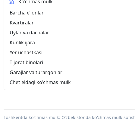
Ko‘chmas mulk
Barcha eʼlonlar
Kvartiralar
Uylar va dachalar
Kunlik ijara
Yer uchastkasi
Tijorat binolari
Garajlar va turargohlar
Chet eldagi ko'chmas mulk
Toshkentda ko'chmas mulk: O'zbekistonda ko'chmas mulk sotish va s