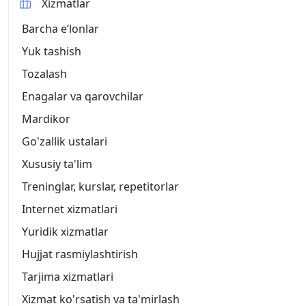
Xizmatlar
Barcha eʼlonlar
Yuk tashish
Tozalash
Enagalar va qarovchilar
Mardikor
Go'zallik ustalari
Xususiy ta'lim
Treninglar, kurslar, repetitorlar
Internet xizmatlari
Yuridik xizmatlar
Hujjat rasmiylashtirish
Tarjima xizmatlari
Xizmat ko'rsatish va ta'mirlash