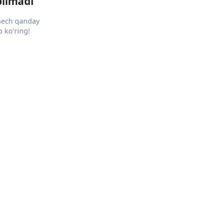
pilmadi
 hech qanday
 ko‘ring!