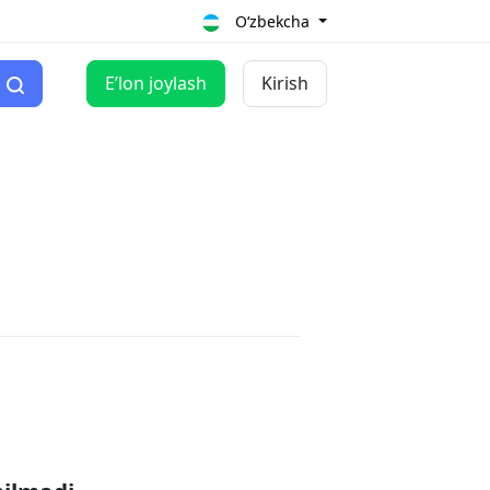
O‘zbekcha
Eʼlon joylash
Kirish