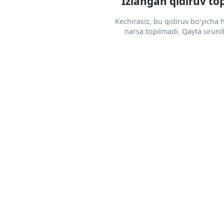
Izlangan qidiruv to
Kechirasiz, bu qidiruv bo‘yicha
narsa topilmadi. Qayta urunib