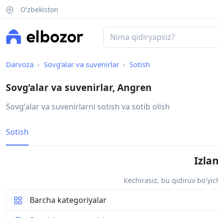
O'zbekiston
Darvoza
Sovg‘alar va suvenirlar
Sotish
Sovg‘alar va suvenirlar, Angren
Sovgʻalar va suvenirlarni sotish va sotib olish
Sotish
Izla
Kechirasiz, bu qidiruv bo‘yi
Barcha kategoriyalar