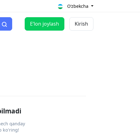
O‘zbekcha
Eʼlon joylash
Kirish
pilmadi
 hech qanday
 ko‘ring!