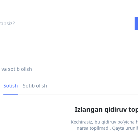
 va sotib olish
Sotish
Sotib olish
Izlangan qidiruv to
Kechirasiz, bu qidiruv bo‘yicha
narsa topilmadi. Qayta urunib