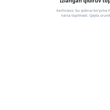
Izlangan qidiruv to
Kechirasiz, bu qidiruv bo‘yicha
narsa topilmadi. Qayta urunib