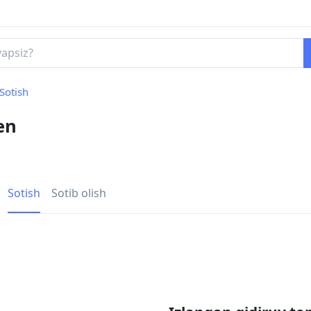
Sotish
en
Sotish
Sotib olish