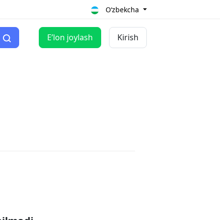
O‘zbekcha
Eʼlon joylash
Kirish