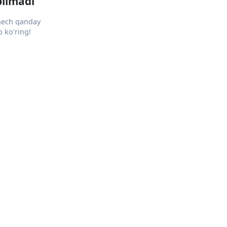
pilmadi
 hech qanday
 ko‘ring!