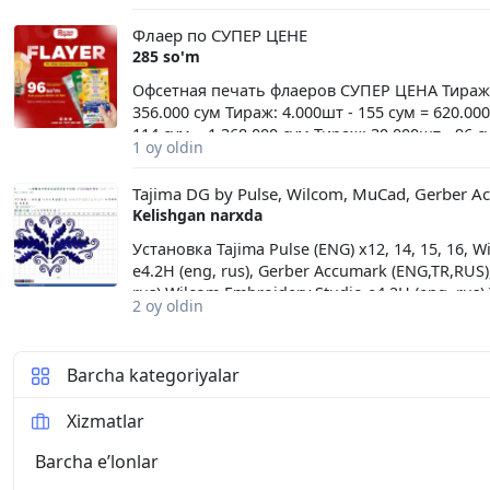
Флаер по СУПЕР ЦЕНЕ
285 so'm
Офсетная печать флаеров СУПЕР ЦЕНА Тираж: 1
356.000 сум Тираж: 4.000шт - 155 сум = 620.000
114 сум = 1.368.000 сум Тираж: 30.000шт - 96 с
1 oy oldin
Услуга дизайна 150.000 сум (после подготовк
дизайна срок подготовления флаера 3-4 рабо
Tajima DG by Pulse, Wilcom, MuCad, Gerber A
Kelishgan narxda
Установка Tajima Pulse (ENG) x12, 14, 15, 16,
e4.2H (eng, rus), Gerber Accumark (ENG,TR,RUS
rus) Wilcom Embroidery Studio e4.2H (eng, rus) 
2 oy oldin
v8.4.1 (rus) Gerber AccuMark v9 + авто раскладка
Laser+CorelDraw 12 Embird 2017 Grafis Brothe
MuCAD Любой софт для текстильного, рекламн
Barcha kategoriyalar
Autocad, AutoCAD Plant 3D, AutoCAD Map 3D, A
Architecture, AutoCAD MEP, Inventor Pro, Arch
Xizmatlar
Suite Standard, CorelDraw, Линейка продуктов
Delcam PowerSHAPE, Pinnacle Studio Ultimate
Barcha eʼlonlar
Windows, все программы полноценно работа