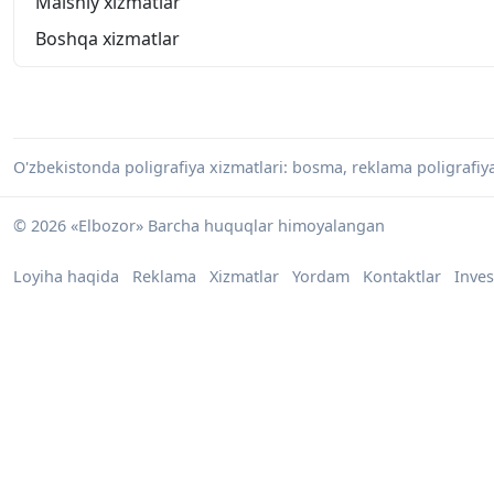
Maishiy xizmatlar
Boshqa xizmatlar
O'zbekistonda poligrafiya xizmatlari: bosma, reklama poligrafiy
© 2026 «Elbozor» Barcha huquqlar himoyalangan
Loyiha haqida
Reklama
Xizmatlar
Yordam
Kontaktlar
Inves