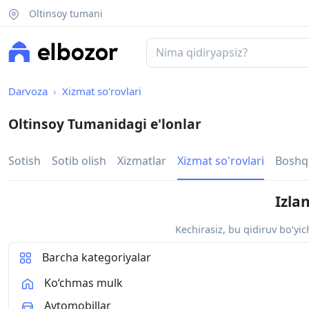
Oltinsoy tumani
Darvoza
Xizmat so'rovlari
Oltinsoy Tumanidagi e'lonlar
Sotish
Sotib olish
Xizmatlar
Xizmat so'rovlari
Boshq
Izla
Kechirasiz, bu qidiruv bo‘yi
Barcha kategoriyalar
Ko‘chmas mulk
Avtomobillar