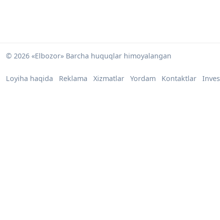
© 2026 «Elbozor» Barcha huquqlar himoyalangan
Loyiha haqida
Reklama
Xizmatlar
Yordam
Kontaktlar
Inves