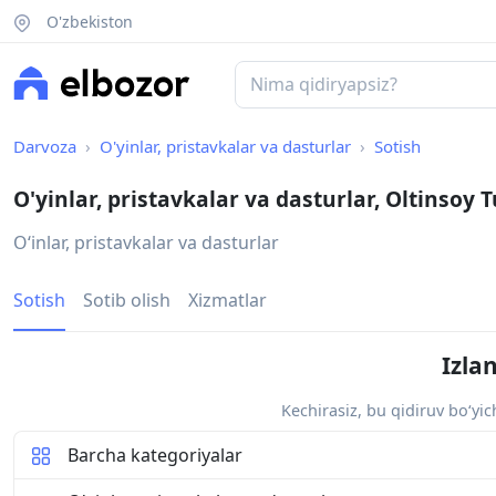
O'zbekiston
Darvoza
O'yinlar, pristavkalar va dasturlar
Sotish
O'yinlar, pristavkalar va dasturlar, Oltinsoy
O‘inlar, pristavkalar va dasturlar
Sotish
Sotib olish
Xizmatlar
Izla
Kechirasiz, bu qidiruv bo‘yi
Barcha kategoriyalar