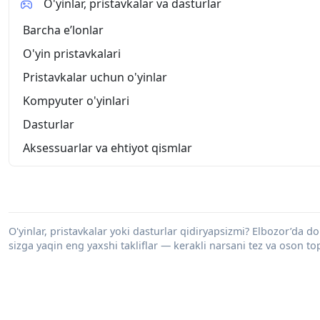
O'yinlar, pristavkalar va dasturlar
Barcha eʼlonlar
O'yin pristavkalari
Pristavkalar uchun o'yinlar
Kompyuter o'yinlari
Dasturlar
Aksessuarlar va ehtiyot qismlar
O'yinlar, pristavkalar yoki dasturlar qidiryapsizmi? Elbozor’da dol
sizga yaqin eng yaxshi takliflar — kerakli narsani tez va oson to