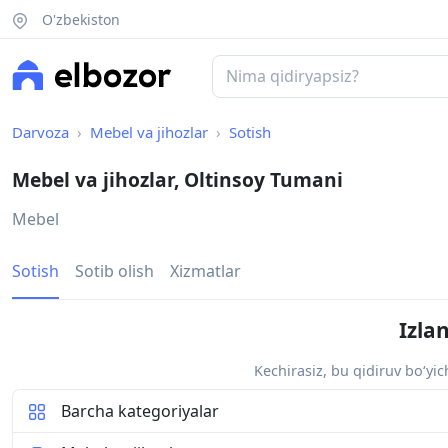
O'zbekiston
Darvoza
Mebel va jihozlar
Sotish
Mebel va jihozlar, Oltinsoy Tumani
Mebel
Sotish
Sotib olish
Xizmatlar
Izla
Kechirasiz, bu qidiruv bo‘yi
Barcha kategoriyalar