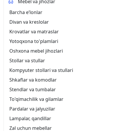
Mebel va jihozlar
Barcha eʼlonlar
Divan va kreslolar
Krovatlar va matraslar
Yotoqxona to'plamlari
Oshxona mebel jihozlari
Stollar va stullar
Kompyuter stollari va stullari
Shkaflar va komodlar
Stendlar va tumbalar
To'qimachilik va gilamlar
Pardalar va jalyuzilar
Lampalar, qandillar
Zal uchun mebellar