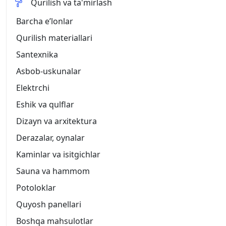
Qurilish va ta'mirlash
Barcha eʼlonlar
Qurilish materiallari
Santexnika
Asbob-uskunalar
Elektrchi
Eshik va qulflar
Dizayn va arxitektura
Derazalar, oynalar
Kaminlar va isitgichlar
Sauna va hammom
Potoloklar
Quyosh panellari
Boshqa mahsulotlar