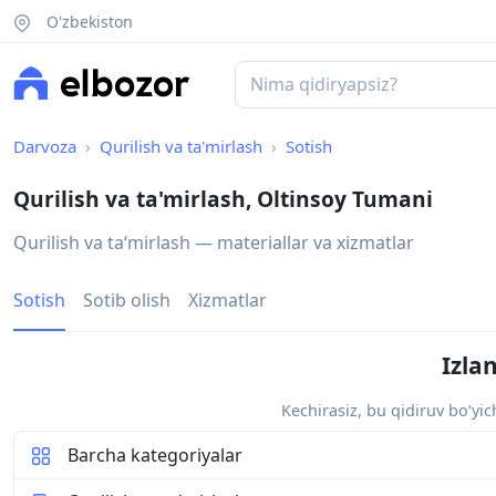
O'zbekiston
Darvoza
Qurilish va ta'mirlash
Sotish
Qurilish va ta'mirlash, Oltinsoy Tumani
Qurilish va taʻmirlash — materiallar va xizmatlar
Sotish
Sotib olish
Xizmatlar
Izla
Kechirasiz, bu qidiruv bo‘yi
Barcha kategoriyalar