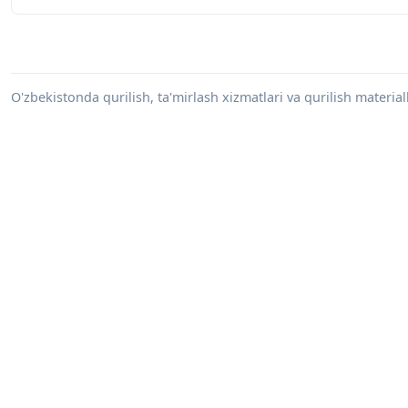
O'zbekistonda qurilish, ta'mirlash xizmatlari va qurilish materiall