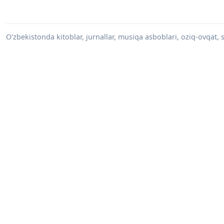
O'zbekistonda kitoblar, jurnallar, musiqa asboblari, oziq-ovqat, su