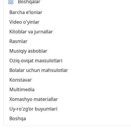
Boshqalar
Barcha eʼlonlar
Video o'yinlar
Kitoblar va jurnallar
Rasmlar
Musiqiy asboblar
Oziq-ovqat maxsulotlari
Bolalar uchun mahsulotlar
Konstavar
Multimedia
Xomashyo materiallar
Uy-ro'zg‘or buyumlari
Boshqa