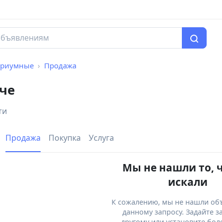
ариумные
Продажа
че
ти
Продажа
Покупка
Услуга
Мы не нашли то, 
искали
К сожалению, мы не нашли об
данному запросу. Задайте з
другому или установите бол