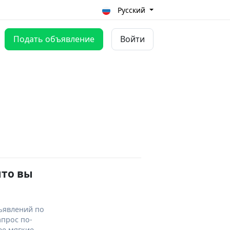
Русский
Подать объявление
Войти
что вы
ъявлений по
апрос по-
ее мягкие